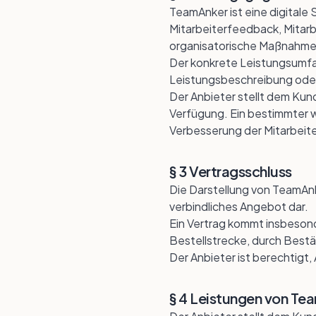
TeamAnker ist eine digital
Mitarbeiterfeedback, Mitar
organisatorische Maßnahme
Der konkrete Leistungsumfa
Leistungsbeschreibung oder
Der Anbieter stellt dem Kund
Verfügung. Ein bestimmter w
Verbesserung der Mitarbeite
§ 3 Vertragsschluss
Die Darstellung von TeamAnk
verbindliches Angebot dar.
Ein Vertrag kommt insbeson
Bestellstrecke, durch Bestä
Der Anbieter ist berechtig
§ 4 Leistungen von Te