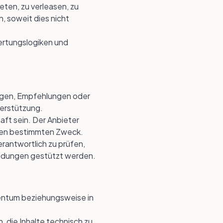
ieten, zu verleasen, zu
, soweit dies nicht
ertungslogiken und
ngen, Empfehlungen oder
terstützung.
aft sein. Der Anbieter
einen bestimmten Zweck.
erantwortlich zu prüfen,
eidungen gestützt werden.
gentum beziehungsweise in
 die Inhalte technisch zu