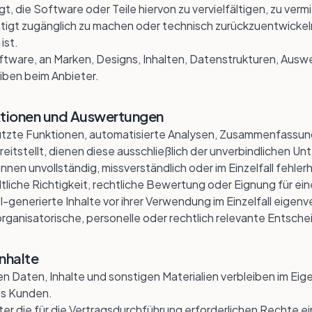
t, die Software oder Teile hiervon zu vervielfältigen, zu verm
tigt zugänglich zu machen oder technisch zurückzuentwickeln
ist.
tware, an Marken, Designs, Inhalten, Datenstrukturen, Ausw
iben beim Anbieter.
ktionen und Auswertungen
tzte Funktionen, automatisierte Analysen, Zusammenfassu
itstellt, dienen diese ausschließlich der unverbindlichen Un
nen unvollständig, missverständlich oder im Einzelfall fehlerh
altliche Richtigkeit, rechtliche Bewertung oder Eignung für 
KI-generierte Inhalte vor ihrer Verwendung im Einzelfall eigenv
rganisatorische, personelle oder rechtlich relevante Entsch
nhalte
n Daten, Inhalte und sonstigen Materialien verbleiben im Ei
es Kunden.
r die für die Vertragsdurchführung erforderlichen Rechte ein,