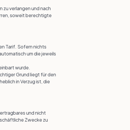
en zu verlangen und nach
rren, soweit berechtigte
n Tarif. Sofern nichts
 automatisch um die jeweils
einbart wurde.
htiger Grund liegt für den
blich in Verzug ist, die
bertragbares und nicht
eschäftliche Zwecke zu