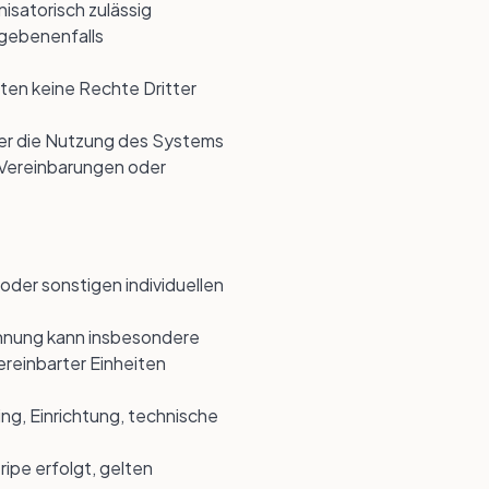
isatorisch zulässig
egebenenfalls
aten keine Rechte Dritter
ber die Nutzung des Systems
 Vereinbarungen oder
oder sonstigen individuellen
echnung kann insbesondere
ereinbarter Einheiten
g, Einrichtung, technische
ipe erfolgt, gelten