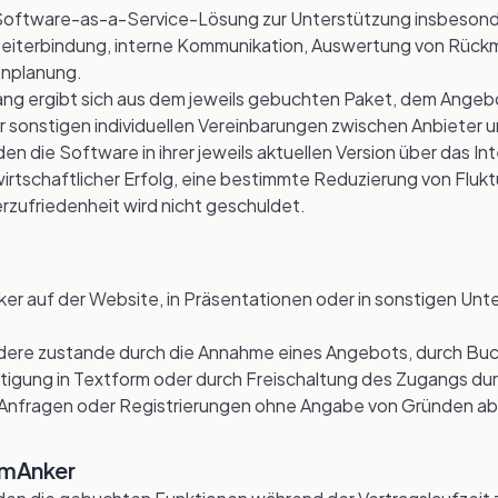
e Software-as-a-Service-Lösung zur Unterstützung insbesond
beiterbindung, interne Kommunikation, Auswertung von Rüc
nplanung.
ng ergibt sich aus dem jeweils gebuchten Paket, dem Angebo
 sonstigen individuellen Vereinbarungen zwischen Anbieter 
en die Software in ihrer jeweils aktuellen Version über das In
irtschaftlicher Erfolg, eine bestimmte Reduzierung von Fluk
rzufriedenheit wird nicht geschuldet.
er auf der Website, in Präsentationen oder in sonstigen Unter
dere zustande durch die Annahme eines Angebots, durch Buc
tigung in Textform oder durch Freischaltung des Zugangs dur
t, Anfragen oder Registrierungen ohne Angabe von Gründen a
amAnker