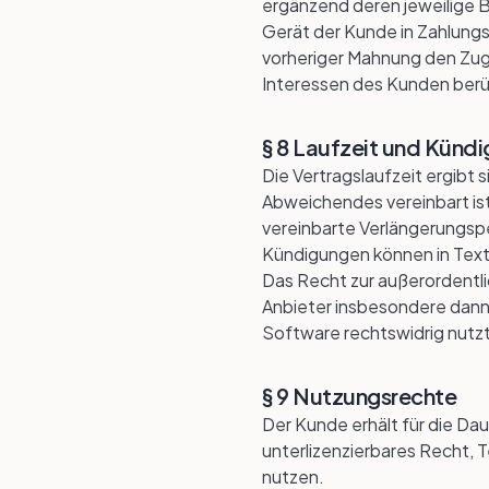
ergänzend deren jeweilige 
Gerät der Kunde in Zahlungs
vorheriger Mahnung den Zug
Interessen des Kunden berü
§ 8 Laufzeit und Künd
Die Vertragslaufzeit ergibt
Abweichendes vereinbart ist,
vereinbarte Verlängerungsper
Kündigungen können in Textf
Das Recht zur außerordentli
Anbieter insbesondere dann v
Software rechtswidrig nut
§ 9 Nutzungsrechte
Der Kunde erhält für die Dau
unterlizenzierbares Recht,
nutzen.