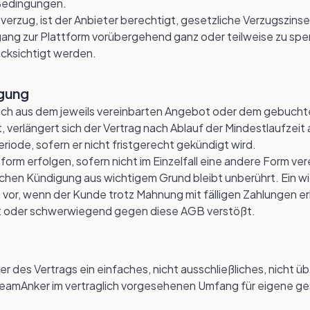
Bedingungen.
verzug, ist der Anbieter berechtigt, gesetzliche Verzugszins
ang zur Plattform vorübergehend ganz oder teilweise zu spe
cksichtigt werden.
igung
 sich aus dem jeweils vereinbarten Angebot oder dem gebuchte
 verlängert sich der Vertrag nach Ablauf der Mindestlaufzeit
iode, sofern er nicht fristgerecht gekündigt wird.
orm erfolgen, sofern nicht im Einzelfall eine andere Form ver
chen Kündigung aus wichtigem Grund bleibt unberührt. Ein wic
or, wenn der Kunde trotz Mahnung mit fälligen Zahlungen erhe
zt oder schwerwiegend gegen diese AGB verstößt.
er des Vertrags ein einfaches, nicht ausschließliches, nicht ü
 TeamAnker im vertraglich vorgesehenen Umfang für eigene g