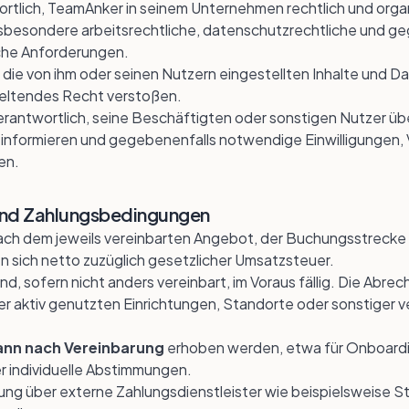
ortlich, TeamAnker in seinem Unternehmen rechtlich und organ
insbesondere arbeitsrechtliche, datenschutzrechtliche und g
che Anforderungen.
s die von ihm oder seinen Nutzern eingestellten Inhalte und D
geltendes Recht verstoßen.
verantwortlich, seine Beschäftigten oder sonstigen Nutzer ü
 informieren und gegebenenfalls notwendige Einwilligungen,
en.
 und Zahlungsbedingungen
nach dem jeweils vereinbarten Angebot, der Buchungsstrecke 
en sich netto zuzüglich gesetzlicher Umsatzsteuer.
d, sofern nicht anders vereinbart, im Voraus fällig. Die Abr
r aktiv genutzten Einrichtungen, Standorte oder sonstiger v
ann nach Vereinbarung
erhoben werden, etwa für Onboardin
r individuelle Abstimmungen.
ng über externe Zahlungsdienstleister wie beispielsweise Str