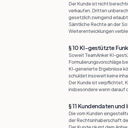
Der Kunde ist nicht berechtig
verkaufen, Dritten unberech
gesetzlich zwingend erlaubt 
Sämtliche Rechte an der Sof
Weiterentwicklungen verble
§ 10 KI-gestützte Fun
Soweit TeamAnker KI-gestü
Formulierungsvorschläge bere
KI-generierte Ergebnisse kön
schuldet insoweit keine inh
Der Kunde ist verpflichtet, 
insbesondere wenn darauf o
§ 11 Kundendaten und I
Die vom Kunden eingestellte
der Rechtsinhaberschaft d
Der Kunde räumt dem Anbiete