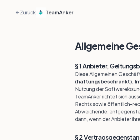
Zurück
TeamAnker
Allgemeine G
§ 1 Anbieter, Geltung
Diese Allgemeinen Geschäft
(haftungsbeschränkt), Im
Nutzung der Softwarelösu
TeamAnker richtet sich auss
Rechts sowie öffentlich-rec
Abweichende, entgegenste
dann, wenn der Anbieter ihr
§ 2 Vertragsgegensta