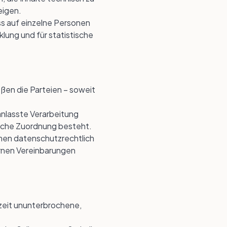
eigen.
ss auf einzelne Personen
lung und für statistische
ßen die Parteien – soweit
anlasste Verarbeitung
iche Zuordnung besteht.
hmen datenschutzrechtlich
ternen Vereinbarungen
rzeit ununterbrochene,