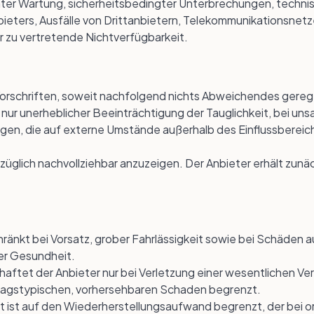
ter Wartung, sicherheitsbedingter Unterbrechungen, techni
nbieters, Ausfälle von Drittanbietern, Telekommunikationsn
er zu vertretende Nichtverfügbarkeit.
Vorschriften, soweit nachfolgend nichts Abweichendes geregel
bei nur unerheblicher Beeinträchtigung der Tauglichkeit, bei 
gen, die auf externe Umstände außerhalb des Einflussbereic
üglich nachvollziehbar anzuzeigen. Der Anbieter erhält zunä
ränkt bei Vorsatz, grober Fahrlässigkeit sowie bei Schäden a
er Gesundheit.
 haftet der Anbieter nur bei Verletzung einer wesentlichen Vert
rtragstypischen, vorhersehbaren Schaden begrenzt.
st ist auf den Wiederherstellungsaufwand begrenzt, der bei