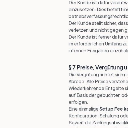
Der Kunde ist dafür verantw
einzusetzen. Dies betrifft 
betriebsverfassungsrechtli
Der Kunde stellt sicher, das
verletzen und nicht gegen 
Der Kunde ist ferner dafür 
im erforderlichen Umfang zu
internen Freigaben einzuhol
§ 7 Preise, Vergütung
Die Vergütung richtet sich 
Abrede. Alle Preise versteh
Wiederkehrende Entgelte sin
auf Basis der gebuchten ode
erfolgen.
Eine einmalige
Setup Fee k
Konfiguration, Schulung ode
Soweit die Zahlungsabwicklu