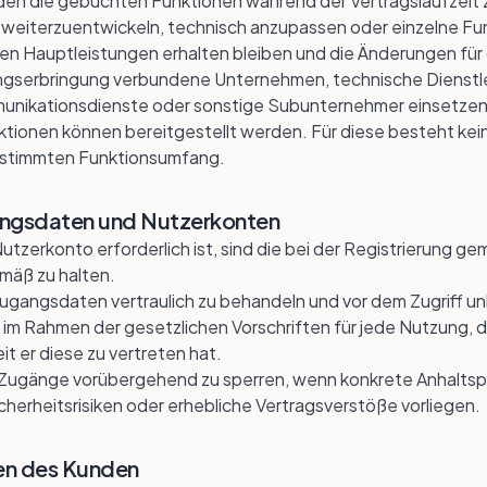
den die gebuchten Funktionen während der Vertragslaufzeit 
e weiterzuentwickeln, technisch anzupassen oder einzelne Fu
hen Hauptleistungen erhalten bleiben und die Änderungen fü
ungserbringung verbundene Unternehmen, technische Dienstle
munikationsdienste oder sonstige Subunternehmer einsetzen
ktionen können bereitgestellt werden. Für diese besteht ke
estimmten Funktionsumfang.
gangsdaten und Nutzerkonten
Nutzerkonto erforderlich ist, sind die bei der Registrierung
mäß zu halten.
 Zugangsdaten vertraulich zu behandeln und vor dem Zugriff un
im Rahmen der gesetzlichen Vorschriften für jede Nutzung, d
t er diese zu vertreten hat.
, Zugänge vorübergehend zu sperren, wenn konkrete Anhaltsp
cherheitsrisiken oder erhebliche Vertragsverstöße vorliegen.
ten des Kunden