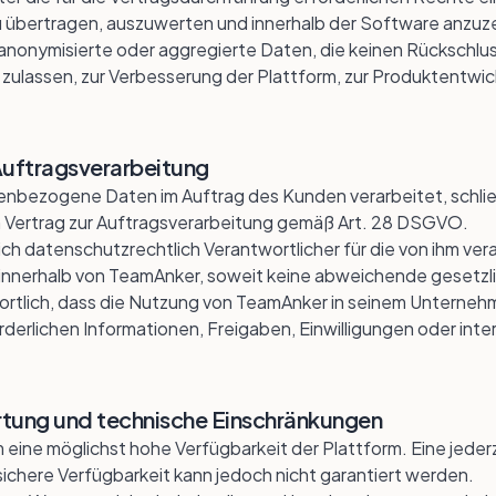
zu übertragen, auszuwerten und innerhalb der Software anzuz
, anonymisierte oder aggregierte Daten, die keinen Rückschlu
ulassen, zur Verbesserung der Plattform, zur Produktentwick
Auftragsverarbeitung
enbezogene Daten im Auftrag des Kunden verarbeitet, schlie
nen Vertrag zur Auftragsverarbeitung gemäß Art. 28 DSGVO.
ich datenschutzrechtlich Verantwortlicher für die von ihm ver
nnerhalb von TeamAnker, soweit keine abweichende gesetzl
wortlich, dass die Nutzung von TeamAnker in seinem Unterne
forderlichen Informationen, Freigaben, Einwilligungen oder in
artung und technische Einschränkungen
 eine möglichst hohe Verfügbarkeit der Plattform. Eine jede
 sichere Verfügbarkeit kann jedoch nicht garantiert werden.