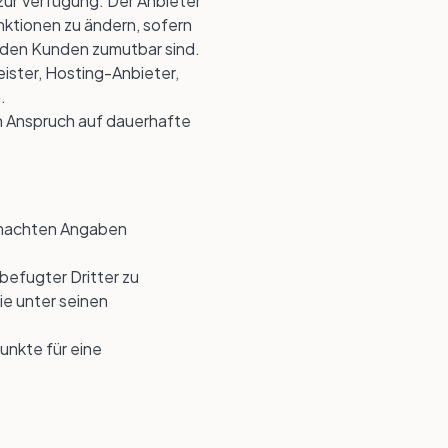
zur Verfügung. Der Anbieter
nktionen zu ändern, sofern
r den Kunden zumutbar sind.
ister, Hosting-Anbieter,
.
in Anspruch auf dauerhafte
 gemachten Angaben
befugter Dritter zu
ie unter seinen
unkte für eine