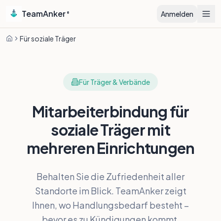
TeamAnker
Anmelden
®
Für soziale Träger
Startseite
Für Träger & Verbände
Mitarbeiterbindung für
soziale Träger mit
mehreren Einrichtungen
Behalten Sie die Zufriedenheit aller
Standorte im Blick. TeamAnker zeigt
Ihnen, wo Handlungsbedarf besteht –
bevor es zu Kündigungen kommt.