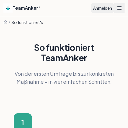
TeamAnker
Anmelden
®
So funktioniert's
Startseite
So funktioniert
TeamAnker
Von der ersten Umfrage bis zur konkreten
Maßnahme – in vier einfachen Schritten.
1